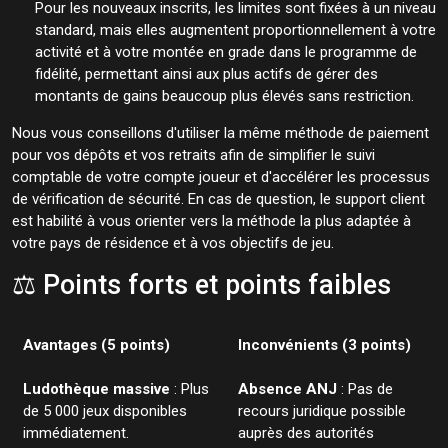
Pour les nouveaux inscrits, les limites sont fixées à un niveau
standard, mais elles augmentent proportionnellement à votre
activité et à votre montée en grade dans le programme de
fidélité, permettant ainsi aux plus actifs de gérer des
montants de gains beaucoup plus élevés sans restriction.
Nous vous conseillons d'utiliser la même méthode de paiement
pour vos dépôts et vos retraits afin de simplifier le suivi
comptable de votre compte joueur et d'accélérer les processus
de vérification de sécurité. En cas de question, le support client
est habilité à vous orienter vers la méthode la plus adaptée à
votre pays de résidence et à vos objectifs de jeu.
⚖️ Points forts et points faibles
Avantages (5 points)
Inconvénients (3 points)
Ludothèque massive
: Plus
Absence ANJ
: Pas de
de 5 000 jeux disponibles
recours juridique possible
immédiatement.
auprès des autorités