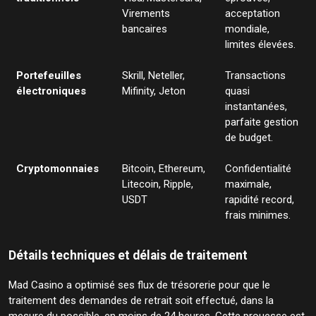
Virements
acceptation
bancaires
mondiale,
limites élevées.
Portefeuilles
Skrill, Neteller,
Transactions
électroniques
Mifinity, Jeton
quasi
instantanées,
parfaite gestion
de budget.
Cryptomonnaies
Bitcoin, Ethereum,
Confidentialité
Litecoin, Ripple,
maximale,
USDT
rapidité record,
frais minimes.
Détails techniques et délais de traitement
Mad Casino a optimisé ses flux de trésorerie pour que le
traitement des demandes de retrait soit effectué, dans la
mesure du possible, en moins de 24 heures. Cette prouesse est