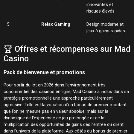
innovantes et
risques élevés
5
Relax Gaming
Design moderne et
jeux à gains rapides
🏆 Offres et récompenses sur Mad
Casino
Pack de bienvenue et promotions
Pour sortir du lot en 2026 dans l’environnement très
concurrentiel des casinos en ligne, Mad Casino a inclus dans sa
stratégie promotionnelle une approche particulièrement
agressive. Telle est la vocation d’un bonus de premier montant
que l’on ne mesure pas en valeur absolue, mais sur la
dynamique de l’expérience de jeu prolongée et de la
multiplication des opportunités de gains dès l’entrée du client
dans l’univers de la plateforme. Aux côtés du bonus de premier