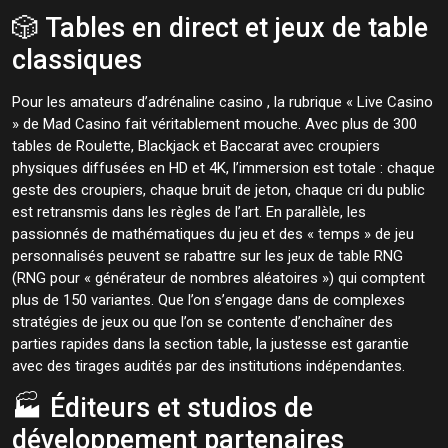
🎲 Tables en direct et jeux de table
classiques
Pour les amateurs d’adrénaline casino , la rubrique « Live Casino
» de Mad Casino fait véritablement mouche. Avec plus de 300
tables de Roulette, Blackjack et Baccarat avec croupiers
physiques diffusées en HD et 4K, l’immersion est totale : chaque
geste des croupiers, chaque bruit de jeton, chaque cri du public
est retransmis dans les règles de l’art. En parallèle, les
passionnés de mathématiques du jeu et des « temps » de jeu
personnalisés peuvent se rabattre sur les jeux de table RNG
(RNG pour « générateur de nombres aléatoires ») qui comptent
plus de 150 variantes. Que l’on s’engage dans de complexes
stratégies de jeux ou que l’on se contente d’enchaîner des
parties rapides dans la section table, la justesse est garantie
avec des tirages audités par des institutions indépendantes.
🏭 Éditeurs et studios de
développement partenaires