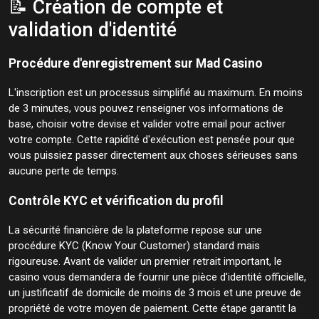
📝 Création de compte et
validation d'identité
Procédure d'enregistrement sur Mad Casino
L'inscription est un processus simplifié au maximum. En moins
de 3 minutes, vous pouvez renseigner vos informations de
base, choisir votre devise et valider votre email pour activer
votre compte. Cette rapidité d'exécution est pensée pour que
vous puissiez passer directement aux choses sérieuses sans
aucune perte de temps.
Contrôle KYC et vérification du profil
La sécurité financière de la plateforme repose sur une
procédure KYC (Know Your Customer) standard mais
rigoureuse. Avant de valider un premier retrait important, le
casino vous demandera de fournir une pièce d'identité officielle,
un justificatif de domicile de moins de 3 mois et une preuve de
propriété de votre moyen de paiement. Cette étape garantit la