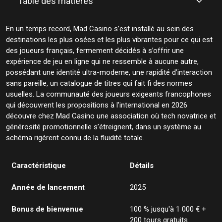
Table des matières
Que représente Mad Casino ?
En un temps record, Mad Casino s’est installé au sein des
🎰 Ludothèque Mad Casino : univers de jeux
destinations les plus osées et les plus vibrantes pour ce qui est
complet
des joueurs français, fermement décidés à s’offrir une
🎲 Tables en direct et jeux de table classiques
expérience de jeu en ligne qui ne ressemble à aucune autre,
🏭 Éditeurs et studios de développement
possédant une identité ultra-moderne, une rapidité d’interaction
partenaires
sans pareille, un catalogue de titres qui fait fi des normes
🏆 Offres et récompenses sur Mad Casino
usuelles. La communauté des joueurs exigeants francophones
Pack de bienvenue et promotions
qui découvrent les propositions à l’international en 2026
Programme de fidélité et niveaux VIP
découvre chez Mad Casino une association où tech novatrice et
Événements spéciaux et promotions
générosité promotionnelle s’étreignent, dans un système au
récurrentes
schéma rigérent connu de la fluidité totale.
📝 Création de compte et validation d'identité
Procédure d'enregistrement sur Mad Casino
Contrôle KYC et vérification du profil
Caractéristique
Détails
💳 Transactions et moyens de paiement
Année de lancement
2025
Analyse des méthodes de transaction
Détails techniques et délais de traitement
Bonus de bienvenue
100 % jusqu'à 1 000 € +
⚖️ Points forts et points faibles
200 tours gratuits
📱 Mad Casino sur appareils mobiles