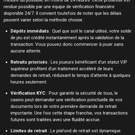
rendue possible par une équipe de vérification financière
disponible 24/7. Il convient toutefois de noter que les délais
peuvent varier selon la méthode choisie :
Dépôts immédiats
: Quel que soit le canal utilisé, votre solde
de jeu est crédité instantanément après la validation de la
transaction. Vous pouvez donc commencer à jouer sans
aucune attente.
Retraits priorisés
: Les joueurs bénéficiant d'un statut VIP
supérieur profitent d'un traitement accéléré de leurs
demandes de retrait, réduisant le temps d'attente à quelques
heures seulement.
Vérification KYC
: Pour garantir la sécurité de tous, le
casino peut demander une vérification ponctuelle de vos
documents lors de votre première demande de retrait
importante. Une fois cette étape franchie, vos transactions
futures sont traitées avec une fluidité accrue.
Limites de retrait
: Le plafond de retrait est dynamique.