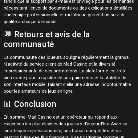
tandis que le support par e-mail est privilégié pour les demandes
nécessitant l'envoi de documents ou des explications détaillées.
Une équipe professionnelle et multilingue garantit un suivi de
qualité à chaque demande.
💬 Retours et avis de la
communauté
La communauté des joueurs souligne régulièrement la grande
réactivité du service client de Mad Casino et la diversité
impressionnante de ses promotions. La plateforme est très
bien notée pour la rapidité de ses paiements et la stabilité de
son interface mobile, faisant d'elle une adresse incontournable
pour les amateurs de jeux en ligne.
📊 Conclusion
En somme, Mad Casino est un opérateur qui répond aux
exigences les plus élevées des joueurs d'aujourd'hui. Avec sa
ludothèque impressionnante, ses bonus compétitifs et sa
gestion fluide des flux financiers, il se positionne comme un