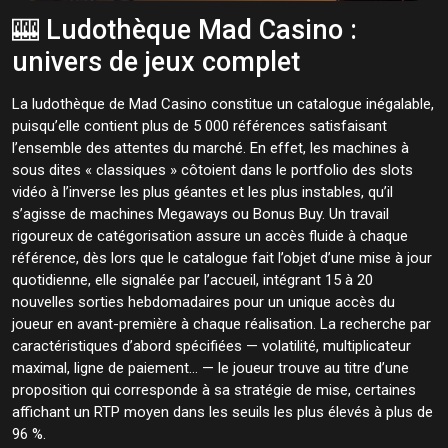
🎰 Ludothèque Mad Casino :
univers de jeux complet
La ludothèque de Mad Casino constitue un catalogue inégalable,
puisqu’elle contient plus de 5 000 références satisfaisant
l’ensemble des attentes du marché. En effet, les machines à
sous dites « classiques » côtoient dans le portfolio des slots
vidéo à l’inverse les plus géantes et les plus instables, qu’il
s’agisse de machines Megaways ou Bonus Buy. Un travail
rigoureux de catégorisation assure un accès fluide à chaque
référence, dès lors que le catalogue fait l’objet d’une mise à jour
quotidienne, elle signalée par l’accueil, intégrant 15 à 20
nouvelles sorties hebdomadaires pour un unique accès du
joueur en avant-première à chaque réalisation. La recherche par
caractéristiques d’abord spécifiées — volatilité, multiplicateur
maximal, ligne de paiement… — le joueur trouve au titre d’une
proposition qui corresponde à sa stratégie de mise, certaines
affichant un RTP moyen dans les seuils les plus élevés à plus de
96 %.