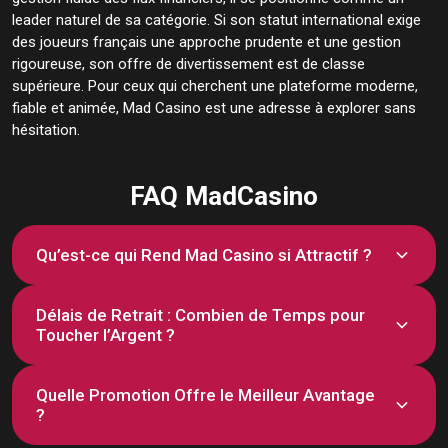
leader naturel de sa catégorie. Si son statut international exige
des joueurs français une approche prudente et une gestion
rigoureuse, son offre de divertissement est de classe
supérieure. Pour ceux qui cherchent une plateforme moderne,
fiable et animée, Mad Casino est une adresse à explorer sans
hésitation.
FAQ MadCasino
Qu’est-ce qui Rend Mad Casino si Attractif ?
Délais de Retrait : Combien de Temps pour
La combinaison unique de bonus sans wager, retraits en 
Toucher l’Argent ?
quelques minutes et RTP moyen de 97,8 % crée une 
équation gagnante introuvable ailleurs sur le marché 
Quelle Promotion Offre le Meilleur Avantage
Cryptomonnaies en cinq à trente minutes, virement 
?
bancaire sous quarante-huit heures, traitement continu 