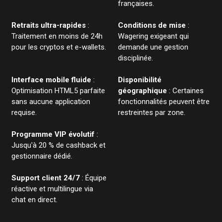
françaises.
Retraits ultra-rapides
:
Conditions de mise
:
Traitement en moins de 24h
Wagering exigeant qui
pour les cryptos et e-wallets.
demande une gestion
disciplinée.
Interface mobile fluide
:
Disponibilité
Optimisation HTML5 parfaite
géographique
: Certaines
sans aucune application
fonctionnalités peuvent être
requise.
restreintes par zone.
Programme VIP évolutif
:
Jusqu'à 20 % de cashback et
gestionnaire dédié.
Support client 24/7
: Équipe
réactive et multilingue via
chat en direct.